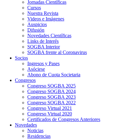
Jornadas Científicas
Cursos
Nuestra Revista
Videos e Imágenes
Auspicios
Difusión
Novedades Científicas
Links de Interés
SOGBA Interior
SOGBA frente al Coronavirus
Socios
Ingresos y Pases
Asóciese
Abono de Cuota Societaria
Congresos
Congreso SOGBA 2025
Congreso SOGBA 2024
Congreso SOGBA 2023
Congreso SOGBA 2022
Congreso Virtual 2021
Congreso Virtual 2020
Certificados de Congresos Anteriores
Novedades
Noticias
Residencias