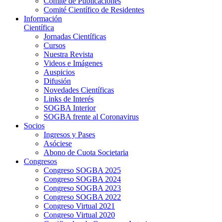
Comité de Publicaciones
Comité Científico de Residentes
Información
Científica
Jornadas Científicas
Cursos
Nuestra Revista
Videos e Imágenes
Auspicios
Difusión
Novedades Científicas
Links de Interés
SOGBA Interior
SOGBA frente al Coronavirus
Socios
Ingresos y Pases
Asóciese
Abono de Cuota Societaria
Congresos
Congreso SOGBA 2025
Congreso SOGBA 2024
Congreso SOGBA 2023
Congreso SOGBA 2022
Congreso Virtual 2021
Congreso Virtual 2020