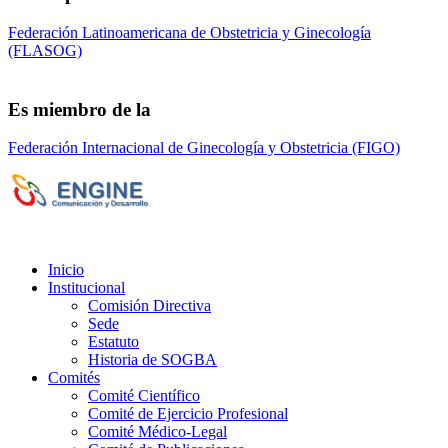
Federación Latinoamericana de Obstetricia y Ginecología
(FLASOG)
Es miembro de la
Federación Internacional de Ginecología y Obstetricia (FIGO)
Sociedad de Obstetricia y Ginecología de la
Provincia de Bs. As. (SOGBA)
©
Copyright 2023 - Todos los derechos
reservados
Inicio
Institucional
Comisión Directiva
Sede
Estatuto
Historia de SOGBA
Comités
Comité Científico
Comité de Ejercicio Profesional
Comité Médico-Legal