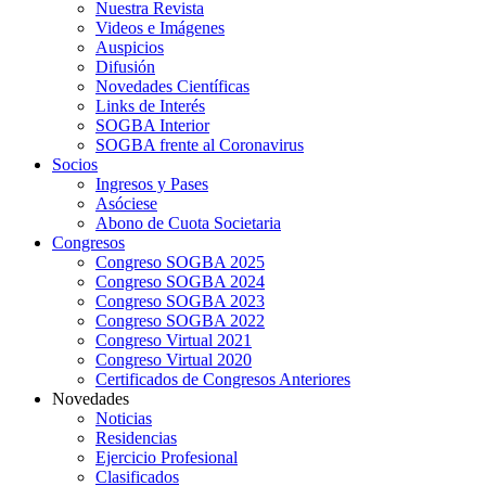
Nuestra Revista
Videos e Imágenes
Auspicios
Difusión
Novedades Científicas
Links de Interés
SOGBA Interior
SOGBA frente al Coronavirus
Socios
Ingresos y Pases
Asóciese
Abono de Cuota Societaria
Congresos
Congreso SOGBA 2025
Congreso SOGBA 2024
Congreso SOGBA 2023
Congreso SOGBA 2022
Congreso Virtual 2021
Congreso Virtual 2020
Certificados de Congresos Anteriores
Novedades
Noticias
Residencias
Ejercicio Profesional
Clasificados