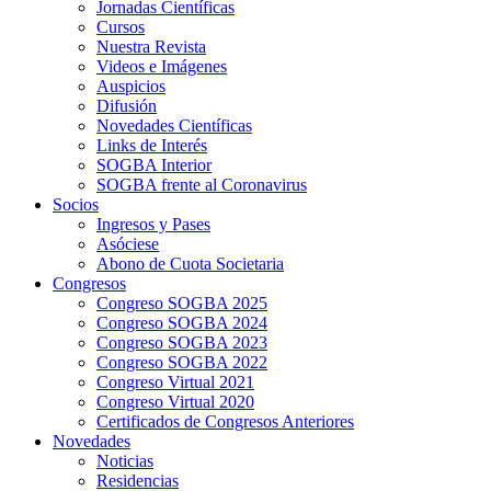
Jornadas Científicas
Cursos
Nuestra Revista
Videos e Imágenes
Auspicios
Difusión
Novedades Científicas
Links de Interés
SOGBA Interior
SOGBA frente al Coronavirus
Socios
Ingresos y Pases
Asóciese
Abono de Cuota Societaria
Congresos
Congreso SOGBA 2025
Congreso SOGBA 2024
Congreso SOGBA 2023
Congreso SOGBA 2022
Congreso Virtual 2021
Congreso Virtual 2020
Certificados de Congresos Anteriores
Novedades
Noticias
Residencias