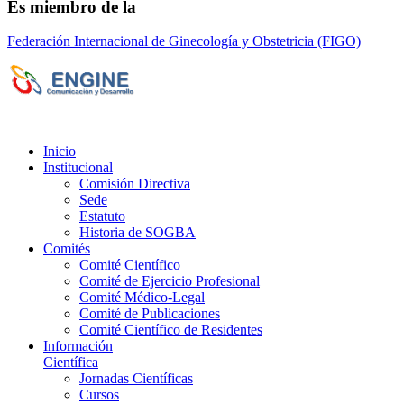
Es miembro de la
Federación Internacional de Ginecología y Obstetricia (FIGO)
Sociedad de Obstetricia y Ginecología de la
Provincia de Bs. As. (SOGBA)
©
Copyright 2023 - Todos los derechos
reservados
Inicio
Institucional
Comisión Directiva
Sede
Estatuto
Historia de SOGBA
Comités
Comité Científico
Comité de Ejercicio Profesional
Comité Médico-Legal
Comité de Publicaciones
Comité Científico de Residentes
Información
Científica
Jornadas Científicas
Cursos