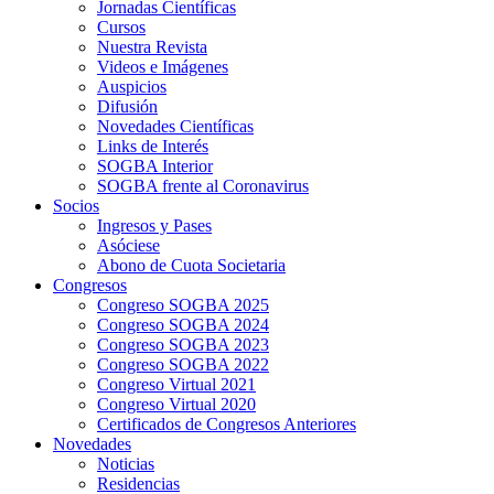
Jornadas Científicas
Cursos
Nuestra Revista
Videos e Imágenes
Auspicios
Difusión
Novedades Científicas
Links de Interés
SOGBA Interior
SOGBA frente al Coronavirus
Socios
Ingresos y Pases
Asóciese
Abono de Cuota Societaria
Congresos
Congreso SOGBA 2025
Congreso SOGBA 2024
Congreso SOGBA 2023
Congreso SOGBA 2022
Congreso Virtual 2021
Congreso Virtual 2020
Certificados de Congresos Anteriores
Novedades
Noticias
Residencias