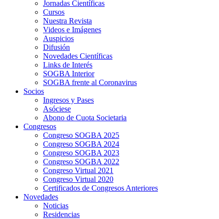
Jornadas Científicas
Cursos
Nuestra Revista
Videos e Imágenes
Auspicios
Difusión
Novedades Científicas
Links de Interés
SOGBA Interior
SOGBA frente al Coronavirus
Socios
Ingresos y Pases
Asóciese
Abono de Cuota Societaria
Congresos
Congreso SOGBA 2025
Congreso SOGBA 2024
Congreso SOGBA 2023
Congreso SOGBA 2022
Congreso Virtual 2021
Congreso Virtual 2020
Certificados de Congresos Anteriores
Novedades
Noticias
Residencias