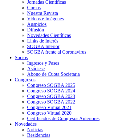
Jornadas Científicas
Cursos
Nuestra Revista
Videos e Imágenes
Auspicios
Difusión
Novedades Científicas
Links de Interés
SOGBA Interior
SOGBA frente al Coronavirus
Socios
Ingresos y Pases
Asóciese
Abono de Cuota Societaria
Congresos
Congreso SOGBA 2025
Congreso SOGBA 2024
Congreso SOGBA 2023
Congreso SOGBA 2022
Congreso Virtual 2021
Congreso Virtual 2020
Certificados de Congresos Anteriores
Novedades
Noticias
Residencias