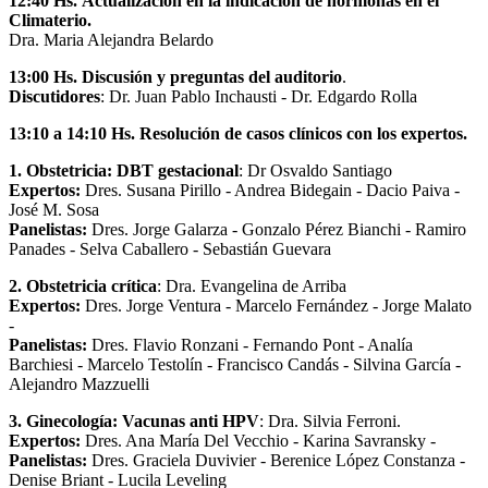
12:40 Hs.
Actualización en la indicación de hormonas en el
Climaterio.
Dra. Maria Alejandra Belardo
13:00 Hs. Discusión y preguntas del auditorio
.
Discutidores
: Dr. Juan Pablo Inchausti - Dr. Edgardo Rolla
13:10 a 14:10 Hs. Resolución de casos clínicos con los expertos.
1. Obstetricia: DBT gestacional
: Dr Osvaldo Santiago
Expertos:
Dres. Susana Pirillo - Andrea Bidegain - Dacio Paiva -
José M. Sosa
Panelistas:
Dres. Jorge Galarza - Gonzalo Pérez Bianchi - Ramiro
Panades - Selva Caballero - Sebastián Guevara
2. Obstetricia crítica
: Dra. Evangelina de Arriba
Expertos:
Dres. Jorge Ventura - Marcelo Fernández - Jorge Malato
-
Panelistas:
Dres. Flavio Ronzani - Fernando Pont - Analía
Barchiesi - Marcelo Testolín - Francisco Candás - Silvina García -
Alejandro Mazzuelli
3. Ginecología: Vacunas anti HPV
: Dra. Silvia Ferroni.
Expertos:
Dres. Ana María Del Vecchio - Karina Savransky -
Panelistas:
Dres. Graciela Duvivier - Berenice López Constanza -
Denise Briant - Lucila Leveling