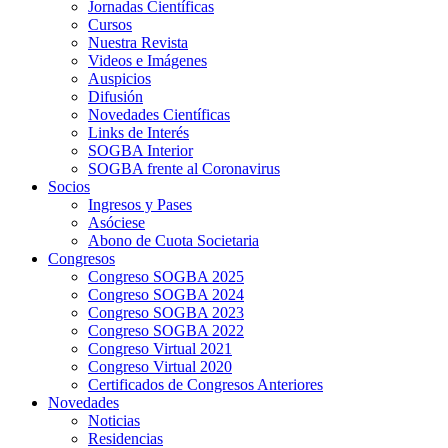
Jornadas Científicas
Cursos
Nuestra Revista
Videos e Imágenes
Auspicios
Difusión
Novedades Científicas
Links de Interés
SOGBA Interior
SOGBA frente al Coronavirus
Socios
Ingresos y Pases
Asóciese
Abono de Cuota Societaria
Congresos
Congreso SOGBA 2025
Congreso SOGBA 2024
Congreso SOGBA 2023
Congreso SOGBA 2022
Congreso Virtual 2021
Congreso Virtual 2020
Certificados de Congresos Anteriores
Novedades
Noticias
Residencias