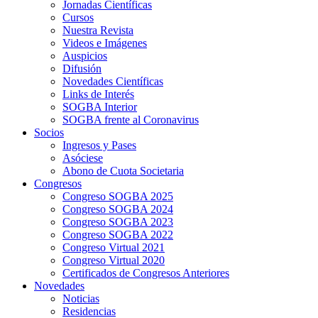
Jornadas Científicas
Cursos
Nuestra Revista
Videos e Imágenes
Auspicios
Difusión
Novedades Científicas
Links de Interés
SOGBA Interior
SOGBA frente al Coronavirus
Socios
Ingresos y Pases
Asóciese
Abono de Cuota Societaria
Congresos
Congreso SOGBA 2025
Congreso SOGBA 2024
Congreso SOGBA 2023
Congreso SOGBA 2022
Congreso Virtual 2021
Congreso Virtual 2020
Certificados de Congresos Anteriores
Novedades
Noticias
Residencias