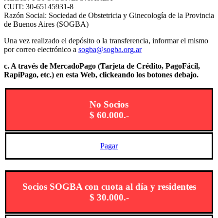
CUIT: 30-65145931-8
Razón Social: Sociedad de Obstetricia y Ginecología de la Provincia
de Buenos Aires (SOGBA)
Una vez realizado el depósito o la transferencia, informar el mismo
por correo electrónico a
sogba@sogba.org.ar
c. A través de MercadoPago (Tarjeta de Crédito, PagoFácil,
RapiPago, etc.) en esta Web, clickeando los botones debajo.
No Socios
$ 60.000.-
Pagar
Socios SOGBA con cuota al día y residentes
$ 30.000.-