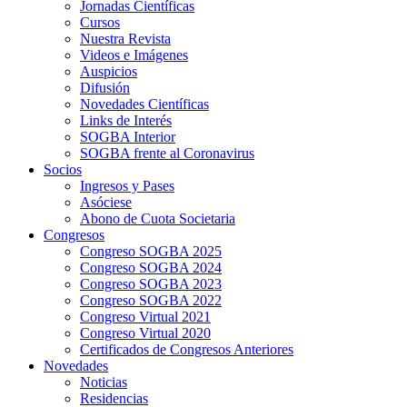
Jornadas Científicas
Cursos
Nuestra Revista
Videos e Imágenes
Auspicios
Difusión
Novedades Científicas
Links de Interés
SOGBA Interior
SOGBA frente al Coronavirus
Socios
Ingresos y Pases
Asóciese
Abono de Cuota Societaria
Congresos
Congreso SOGBA 2025
Congreso SOGBA 2024
Congreso SOGBA 2023
Congreso SOGBA 2022
Congreso Virtual 2021
Congreso Virtual 2020
Certificados de Congresos Anteriores
Novedades
Noticias
Residencias