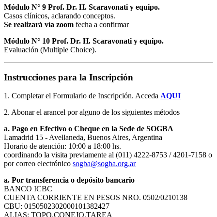
Módulo N° 9 Prof. Dr. H. Scaravonati y equipo.
Casos clínicos, aclarando conceptos.
Se realizará vía zoom
fecha a confirmar
Módulo N° 10 Prof. Dr. H. Scaravonati y equipo.
Evaluación (Multiple Choice).
Instrucciones para la Inscripción
1. Completar el Formulario de Inscripción. Acceda
AQUI
2. Abonar el arancel por alguno de los siguientes métodos
a. Pago en Efectivo o Cheque en la Sede de SOGBA
Lamadrid 15 - Avellaneda, Buenos Aires, Argentina
Horario de atención: 10:00 a 18:00 hs.
coordinando la visita previamente al (011) 4222-8753 / 4201-7158 o
por correo electrónico
sogba@sogba.org.ar
a. Por transferencia o depósito bancario
BANCO ICBC
CUENTA CORRIENTE EN PESOS NRO. 0502/0210138
CBU: 0150502302000101382427
ALIAS: TOPO.CONEJO.TAREA