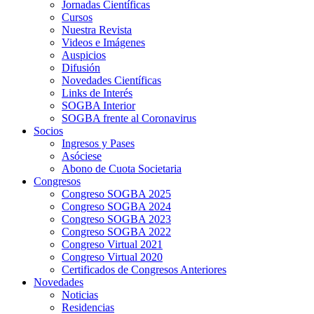
Jornadas Científicas
Cursos
Nuestra Revista
Videos e Imágenes
Auspicios
Difusión
Novedades Científicas
Links de Interés
SOGBA Interior
SOGBA frente al Coronavirus
Socios
Ingresos y Pases
Asóciese
Abono de Cuota Societaria
Congresos
Congreso SOGBA 2025
Congreso SOGBA 2024
Congreso SOGBA 2023
Congreso SOGBA 2022
Congreso Virtual 2021
Congreso Virtual 2020
Certificados de Congresos Anteriores
Novedades
Noticias
Residencias