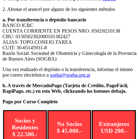
2. Abonar el arancel por alguno de los siguientes métodos
a. Por transferencia o depósito bancario
BANCO ICBC
CUENTA CORRIENTE EN PESOS NRO. 0502/0210138
CBU: 0150502302000101382427
ALIAS: TOPO.CONEJO.TAREA
CUIT: 30-65145931-8
Razón Social: Sociedad de Obstetricia y Ginecología de la Provincia
de Buenos Aires (SOGBA)
Una vez realizado el depósito o la transferencia, informar el mismo
por correo electrónico a
sogba@sogba.org.ar
b. A través de MercadoPago (Tarjeta de Crédito, PagoFácil,
RapiPago, etc.) en esta Web, clickeando los botones debajo.
Pago por Curso Completo
Socios y
No Socios
Extranjeros
Residentes
$ 45.000.-
USD 200.-
$ 22.500.-