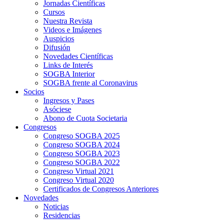
Jornadas Científicas
Cursos
Nuestra Revista
Videos e Imágenes
Auspicios
Difusión
Novedades Científicas
Links de Interés
SOGBA Interior
SOGBA frente al Coronavirus
Socios
Ingresos y Pases
Asóciese
Abono de Cuota Societaria
Congresos
Congreso SOGBA 2025
Congreso SOGBA 2024
Congreso SOGBA 2023
Congreso SOGBA 2022
Congreso Virtual 2021
Congreso Virtual 2020
Certificados de Congresos Anteriores
Novedades
Noticias
Residencias