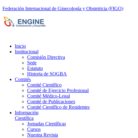
Federación Internacional de Ginecología y Obstetricia (FIGO)
Sociedad de Obstetricia y Ginecología de la
Provincia de Bs. As. (SOGBA)
©
Copyright 2023 - Todos los derechos
reservados
Inicio
Institucional
Comisión Directiva
Sede
Estatuto
Historia de SOGBA
Comités
Comité Científico
Comité de Ejercicio Profesional
Comité Médico-Legal
Comité de Publicaciones
Comité Científico de Residentes
Información
Científica
Jornadas Científicas
Cursos
Nuestra Revista