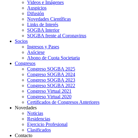
Videos e Imágenes
Auspicios
Difusión
Novedades Científicas
Links de Interés
SOGBA Interior
SOGBA frente al Coronavirus
Socios
Ingresos y Pases
Asóciese
Abono de Cuota Societaria
Congresos
Congreso SOGBA 2025
Congreso SOGBA 2024
Congreso SOGBA 2023
Congreso SOGBA 2022
Congreso Virtual 2021
Congreso Virtual 2020
Certificados de Congresos Anteriores
Novedades
Noticias
Residencias
Ejercicio Profesional
Clasificados
Contacto