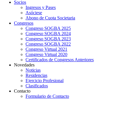
Socios
Ingresos y Pases
Asóciese
Abono de Cuota Societaria
Congresos
Congreso SOGBA 2025
Congreso SOGBA 2024
Congreso SOGBA 2023
Congreso SOGBA 2022
Congreso Virtual 2021
Congreso Virtual 2020
Certificados de Congresos Anteriores
Novedades
Noticias
Residencias
Ejercicio Profesional
Clasificados
Contacto
Formulario de Contacto