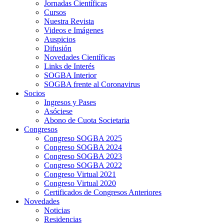
Jornadas Científicas
Cursos
Nuestra Revista
Videos e Imágenes
Auspicios
Difusión
Novedades Científicas
Links de Interés
SOGBA Interior
SOGBA frente al Coronavirus
Socios
Ingresos y Pases
Asóciese
Abono de Cuota Societaria
Congresos
Congreso SOGBA 2025
Congreso SOGBA 2024
Congreso SOGBA 2023
Congreso SOGBA 2022
Congreso Virtual 2021
Congreso Virtual 2020
Certificados de Congresos Anteriores
Novedades
Noticias
Residencias