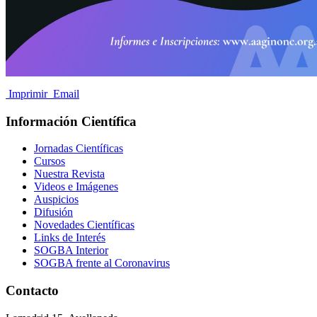
Imprimir
Email
Información Científica
Jornadas Científicas
Cursos
Nuestra Revista
Videos e Imágenes
Auspicios
Difusión
Novedades Científicas
Links de Interés
SOGBA Interior
SOGBA frente al Coronavirus
Contacto